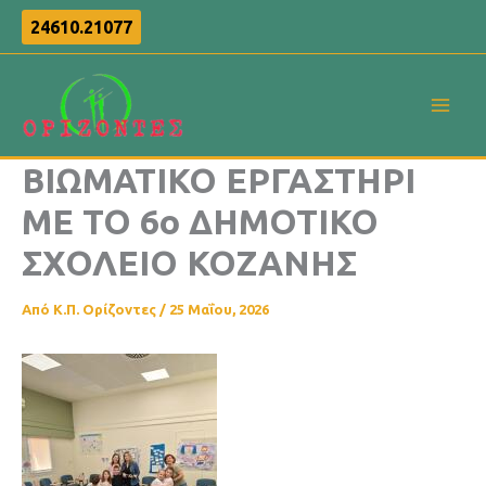
Μετάβαση
24610.21077
στο
περιεχόμενο
ΒΙΩΜΑΤΙΚΟ ΕΡΓΑΣΤΗΡΙ
ΜΕ ΤΟ 6ο ΔΗΜΟΤΙΚΟ
ΣΧΟΛΕΙΟ ΚΟΖΑΝΗΣ
Από
Κ.Π. Ορίζοντες
/
25 Μαΐου, 2026