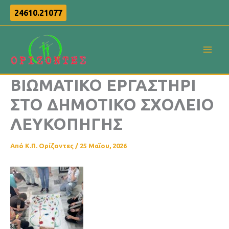
Μετάβαση
24610.21077
στο
περιεχόμενο
ΒΙΩΜΑΤΙΚΟ ΕΡΓΑΣΤΗΡΙ
ΣΤΟ ΔΗΜΟΤΙΚΟ ΣΧΟΛΕΙΟ
ΛΕΥΚΟΠΗΓΗΣ
Από
Κ.Π. Ορίζοντες
/
25 Μαΐου, 2026