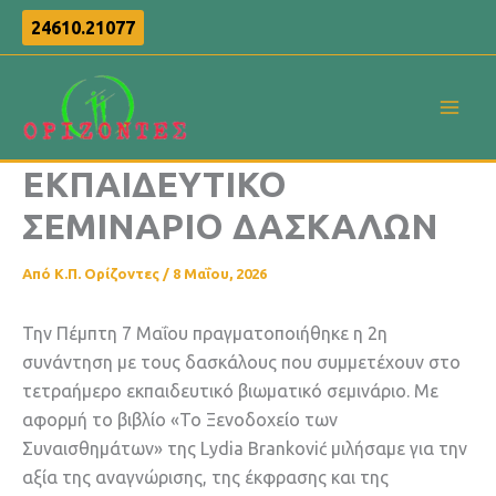
Μετάβαση
24610.21077
στο
περιεχόμενο
ΕΚΠΑΙΔΕΥΤΙΚΟ
ΣΕΜΙΝΑΡΙΟ ΔΑΣΚΑΛΩΝ
Από
Κ.Π. Ορίζοντες
/
8 Μαΐου, 2026
Την Πέμπτη 7 Μαΐου πραγματοποιήθηκε η 2η
συνάντηση με τους δασκάλους που συμμετέχουν στο
τετραήμερο εκπαιδευτικό βιωματικό σεμινάριο. Με
αφορμή το βιβλίο «Το Ξενοδοχείο των
Συναισθημάτων» της Lydia Branković μιλήσαμε για την
αξία της αναγνώρισης, της έκφρασης και της